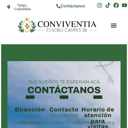
Tenjo,
Contáctanos
Colombia
TUS SUEÑOS TE ESPERAN ACÁ
CONTÁCTANOS
Dirección
Contacto
Horario de
atención
Finca La
3005286668
para
contacto.centrodeeventos@conviventia.org
Bonanza,
visitas